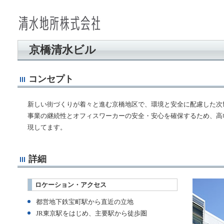
ペ
ペ
文
こ
こ
ペ
こ
Copyright
ペ
ペ
ー
ー
字
こ
こ
ー
こ
©
ー
ー
ジ
ジ
サ
か
か
ジ
か
SHIMIZU
ジ
ジ
の
内
イ
ら
ら
の
ら
&
の
の
京橋清水ビル
先
移
ズ
本
清
先
フ
CO.,
終
先
頭
動
文
水
頭
ッ
LTD.
わ
頭
で
用
で
地
へ
タ
り
へ
コンセプト
す
の
す。
所
戻
ー
で
戻
メ
株
る
で
す
る
新しい街づくりが着々と進む京橋地区で、環境と安全に配慮した次
ニ
式
す。
事業の継続性とオフィスワーカーの安全・安心を確保するため、高
ュ
会
現してます。
ー
社
で
サ
す。
イ
詳細
本
ト
文
内
ロケーション・アクセス
へ
共
移
通
都営地下鉄宝町駅から直近の立地
動
メ
JR東京駅をはじめ、主要駅から徒歩圏