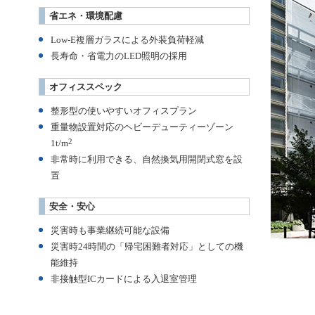
し
ニ
省エネ・環境配慮
ま
ュ
す。
ー
Low-E複層ガラスによる外装負荷軽減
清
で
長寿命・省電力のLED照明の採用
水
す。
地
オフィススペック
所
整形型の使いやすいオフィスプラン
株
重量物設置対応のヘビーデューティーゾーン
式
2
1t/m
会
非常時に利用できる、自然換気用開閉式窓を設
社
置
サ
イ
安全・安心
ト
内
災害時も事業継続可能な設備
共
災害時24時間の「帰宅困難者対応」としての機
通
能維持
メ
非接触型ICカードによる入退室管理
ニ
ュ