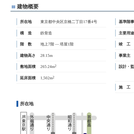
ー
建物概要
へ
移
所在地
東京都中央区京橋二丁目17番4号
基準階
動
し
構 造
鉄骨造
主要用
ま
階 数
地上7階 — 塔屋1階
竣 工
す。
建物高さ
28.15m
事業主
2
敷地面積
265.24m
設計・
2
延床面積
1,502m
施 工
所在地